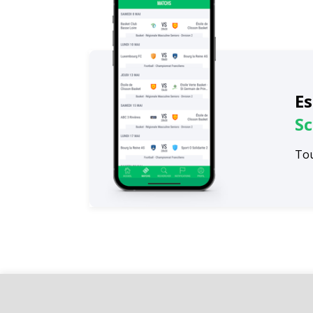
Es
Sc
Tou