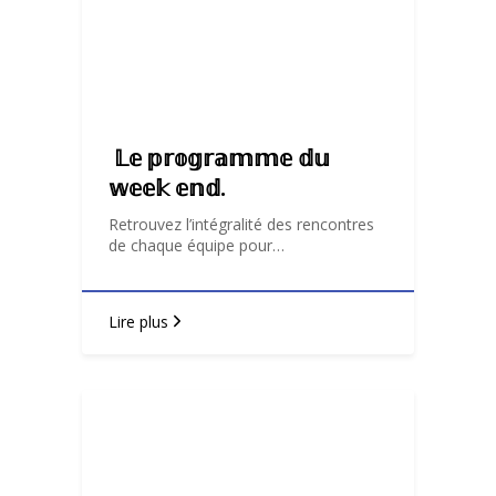
𝕃𝕖 𝕡𝕣𝕠𝕘𝕣𝕒𝕞𝕞𝕖 𝕕𝕦
𝕨𝕖𝕖𝕜 𝕖𝕟𝕕.
Retrouvez l’intégralité des rencontres
de chaque équipe pour…
Lire plus