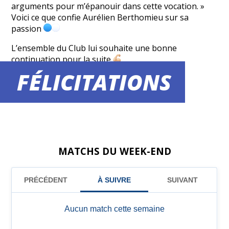
arguments pour m’épanouir dans cette vocation. »
Voici ce que confie Aurélien Berthomieu
sur sa
passion
L’ensemble du Club lui souhaite une bonne
continuation pour la suite
FÉLICITATIONS
#asfac
#arbitre
#passion
MATCHS DU WEEK-END