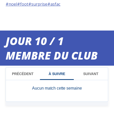
#noel
#foot
#surprise
#asfac
JOUR 10 / 1
MEMBRE DU CLUB
MATCHS DU WEEK-END