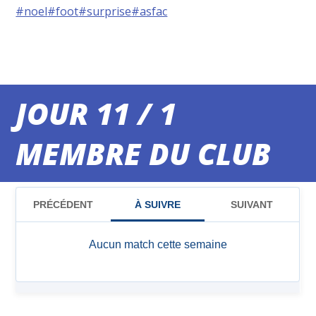
#noel
#foot
#surprise
#asfac
JOUR 11 / 1
MEMBRE DU CLUB
MATCHS DU WEEK-END