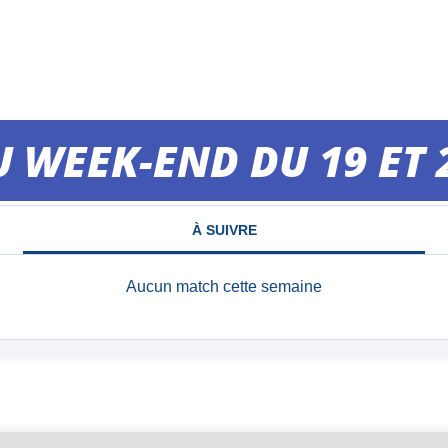
 WEEK-END DU 19 ET 
MATCHS DU WEEK-END